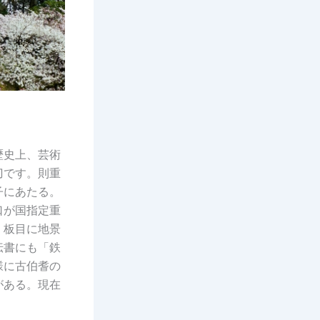
歴史上、芸術
刀です。則重
子にあたる。
口が国指定重
、板目に地景
伝書にも「鉄
様に古伯耆の
がある。現在