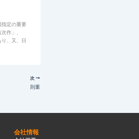
国指定の重要
吉次作」、
あり、又、日
。
次
則重
会社情報