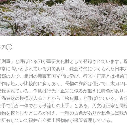
本刀①
「則重」と呼ばれる刀が重要文化財として登録されています。
非常に高いとされている刀であり、鎌倉時代につくられた日本
服郷の人で、相州の新藤五国光門に学び、行光・正宗とは相弟
銘作は短刀が比較的に多くあり、長物の在銘は僅少で、太刀２
登録されている。作風は行光・正宗に似るが鍛えに特色があり
、渦巻状の模様が入ることから「松皮肌」と呼ばれている。古
上手で肌が一体でなく砂流しの上手」とある。刃文は正宗と同
前物を模としたところが伺え、一種の古色がありかね色に黒味
が所有していて福井市立郷土博物館が保管管理している。