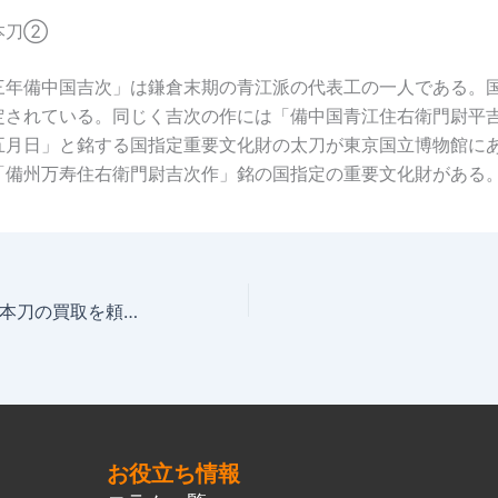
本刀②
三年備中国吉次」は鎌倉末期の青江派の代表工の一人である。
定されている。同じく吉次の作には「備中国青江住右衛門尉平
五月日」と銘する国指定重要文化財の太刀が東京国立博物館に
「備州万寿住右衛門尉吉次作」銘の国指定の重要文化財がある
岐阜県で刀剣・日本刀の買取を頼むなら刀剣買取王
お役立ち情報