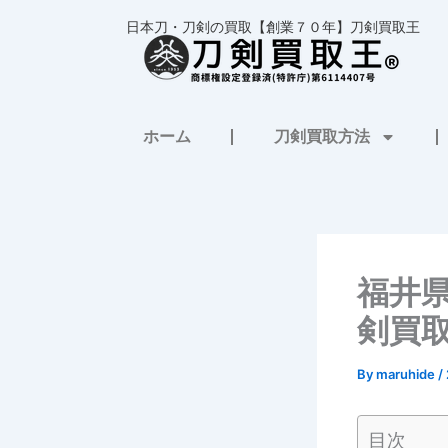
内
日本刀・刀剣の買取【創業７０年】刀剣買取王
容
を
ス
キ
ホーム
刀剣買取方法
ッ
プ
福井
剣買
By
maruhide
/
目次