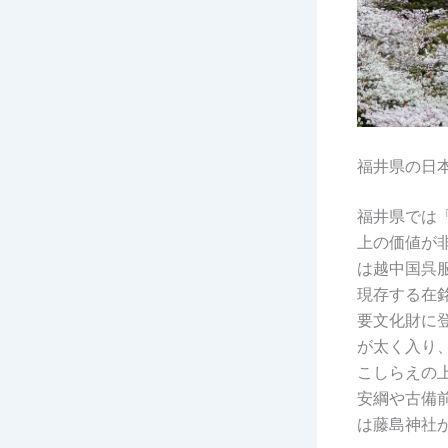
福井県の日
福井県では
上の価値が
は越中国呉
現存する在
要文化財に
が太く入り
こしらえの
安綱や古備
は藤島神社