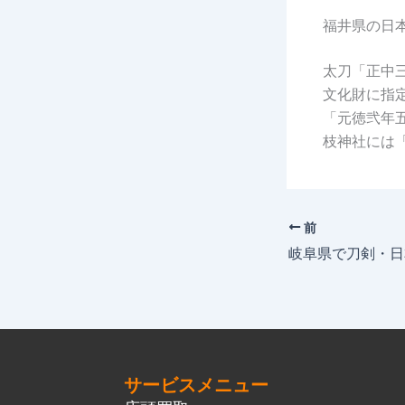
福井県の日
太刀「正中
文化財に指
「元徳弐年
枝神社には
前
サービスメニュー