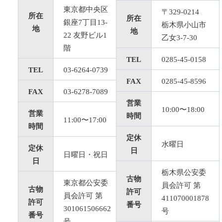
東京都中央区
〒329-0214
所在
所在
銀座7丁目13-
栃木県小山市
地
地
22 友野ビル1
乙女3-7-30
階
TEL
0285-45-0158
TEL
03-6264-0739
FAX
0285-45-8596
FAX
03-6278-7089
営業
10:00〜18:00
営業
時間
11:00〜17:00
時間
定休
水曜日
定休
日
日曜日・祝日
日
栃木県公安委
古物
東京都公安委
員会許可 第
古物
許可
員会許可 第
411070001878
許可
番号
301061506662
号
番号
号