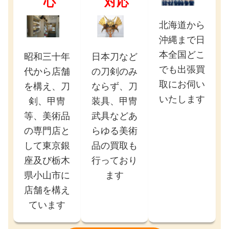
心
対応
北海道から
沖縄まで日
本全国どこ
昭和三十年
日本刀など
でも出張買
代から店舗
の刀剣のみ
取にお伺い
を構え、刀
ならず、刀
いたします
剣、甲冑
装具、甲冑
等、美術品
武具などあ
の専門店と
らゆる美術
して東京銀
品の買取も
座及び栃木
行っており
県小山市に
ます
店舗を構え
ています