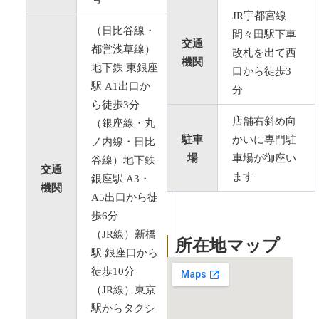
JR宇都宮線
（日比谷線・
間々田駅下車
交通
都営浅草線）
改札を出て西
機関
地下鉄 東銀座
口から徒歩3
駅 A1出口か
分
ら徒歩3分
店舗右斜め向
（銀座線・丸
駐車
かいに専門駐
ノ内線・日比
場
車場が御座い
谷線）地下鉄
交通
ます
銀座駅 A3・
機関
A5出口から徒
歩6分
（JR線）新橋
所在地マップ
駅 銀座口から
徒歩10分
（JR線）東京
駅からタクシ