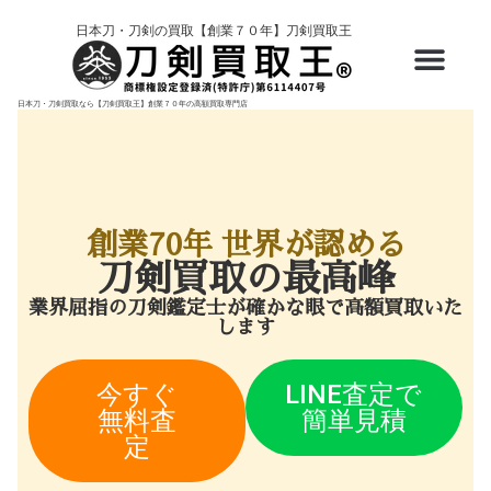
内
日本刀・刀剣の買取【創業７０年】刀剣買取王
容
を
ス
日本刀・刀剣買取なら【刀剣買取王】創業７０年の高額買取専門店
キ
ッ
プ
創業70年 世界が認める
刀剣買取の最高峰
業界屈指の刀剣鑑定士が確かな眼で高額買取いた
します
今すぐ
LINE査定で
無料査
簡単見積
定