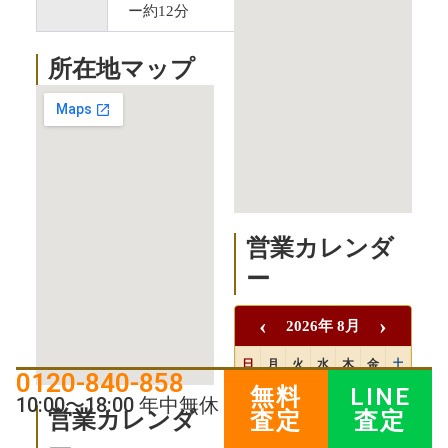
ー約12分
所在地マップ
営業カレンダ
ー
‹
›
2026年 8月
日
月
火
水
木
金
土
0120-840-858
無料
LINE
1
10:00〜18:00 年中無休
営業カレンダ
査定
査定
2
3
4
5
6
7
8