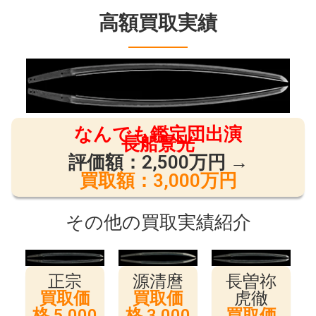
高額買取実績
なんでも鑑定団出演
長船景光
評価額：2,500万円 →
買取額：3,000万円
その他の買取実績紹介
正宗
源清麿
長曽祢
買取価
買取価
虎徹
格 5,000
格 3,000
買取価