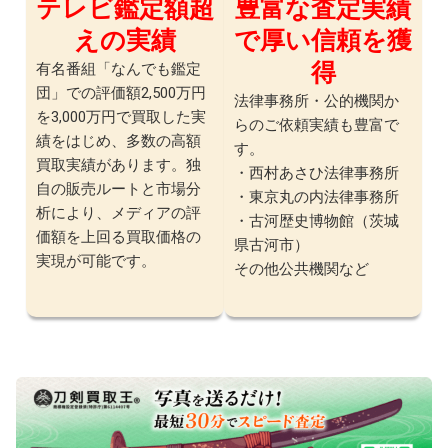
テレビ鑑定額超
豊富な査定実績
えの実績
で厚い信頼を獲
得
有名番組「なんでも鑑定
団」での評価額2,500万円
法律事務所・公的機関か
を3,000万円で買取した実
らのご依頼実績も豊富で
績をはじめ、多数の高額
す。
買取実績があります。独
・西村あさひ法律事務所
自の販売ルートと市場分
・東京丸の内法律事務所
析により、メディアの評
・古河歴史博物館（茨城
価額を上回る買取価格の
県古河市）
実現が可能です。
その他公共機関など