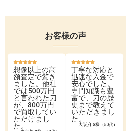
お客様の声
想像以上の高
丁寧な対応と
額査定で驚き
迅速な入金で
ました。他社
安心でした。
では500万円
専門知識も豊
と言われた刀
富で、刀の歴
が、800万円
史まで教えて
で買取してい
いただきまし
ただけまし
た。
た。
大阪府 S様（50代）