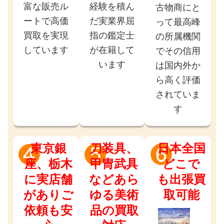
富な販売ル
経験を積ん
古物商にと
ートで高価
だ実業界屈
って最高峰
買取を実現
指の鑑定士
の所属機関
しています
が在籍して
でその信用
います
は国内外か
ら高く評価
されていま
す
東京銀
刀装具、
日本全国
❹
❺
❻
座、栃木
甲冑武具
どこで
に実店舗
などあら
も出張買
がありご
ゆる美術
取可能
依頼も安
品の買取