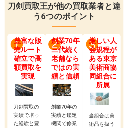
刀剣買取王が他の買取業者と違
う6つのポイント
豊富な販
創業70年
厳しい人
❶
❷
❸
売ルート
三代続く
会規程が
確立で高
老舗なら
ある東京
額買取を
ではの実
美術商協
実現
績と信頼
同組合に
所属
刀剣買取の
創業70年の
実績で培っ
実績と鑑定
当組合は美
た経験と豊
機関で修業
術品を扱う