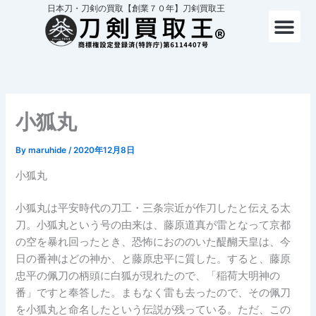
内
日本刀・刀剣の買取【創業７０年】刀剣買取王
容
を
ス
キ
ッ
プ
小狐丸
By
maruhide
/
2020年12月8日
小狐丸
小狐丸は平安時代の刀工・三条宗近が作刀したと伝える太
刀。小狐丸という号の由来は、藤原道真が雷となって京都
の空を暴れ回ったとき、恐怖におののいた醍醐天皇は、今
日の番神はどの神か、と藤原忠平に質した。すると、藤原
忠平の佩刀の柄頭に白狐が現れたので、「稲荷大明神の
番」ですと奉答した。まもなく雷も去ったので、その佩刀
を小狐丸と命名したという伝説が残っている。ただ、この