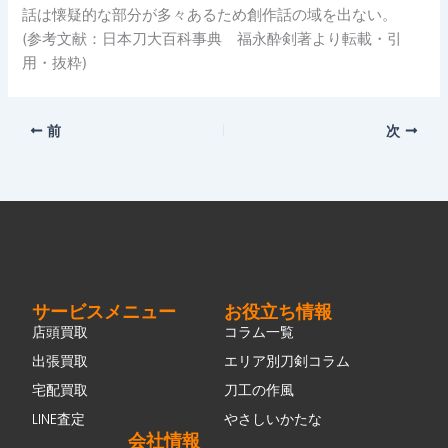
話は懐疑的な部分が多々あるため創作話の域を出ない。
(参考文献：日本刀大百科事典 福永酔剣著より転載・引
用・抜粋)
前
次
サービスメニュー
お役立ち情報
店頭買取
コラム一覧
出張買取
エリア別刀剣コラム
宅配買取
刀工の作風
LINE査定
やさしいかたな
会社情報