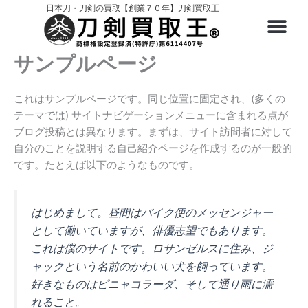
内
日本刀・刀剣の買取【創業７０年】刀剣買取王
容
を
ス
サンプルページ
キ
ッ
これはサンプルページです。同じ位置に固定され、(多くの
プ
テーマでは) サイトナビゲーションメニューに含まれる点が
ブログ投稿とは異なります。まずは、サイト訪問者に対して
自分のことを説明する自己紹介ページを作成するのが一般的
です。たとえば以下のようなものです。
はじめまして。昼間はバイク便のメッセンジャー
として働いていますが、俳優志望でもあります。
これは僕のサイトです。ロサンゼルスに住み、ジ
ャックという名前のかわいい犬を飼っています。
好きなものはピニャコラーダ、そして通り雨に濡
れること。