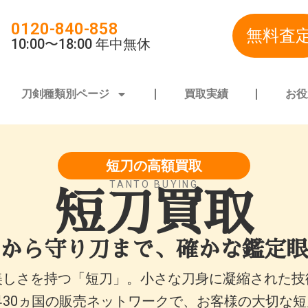
0120-840-858
無料査
10:00〜18:00 年中無休
刀剣種類別ページ
買取実績
お役
短刀の高額買取
TANTO BUYING
短刀買取
から守り刀まで、確かな鑑定眼
美しさを持つ「短刀」。小さな刀身に凝縮された技
界30ヵ国の販売ネットワークで、お客様の大切な