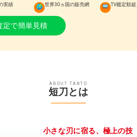
年の実績
世界30ヵ国の販売網
TV鑑定額
E査定で簡単見積
ABOUT TANTO
短刀とは
小さな刃に宿る、極上の技