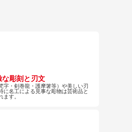
緻な彫刻と刃文
梵字・剣巻龍・護摩箸等）や美しい刃
特に名工による見事な彫物は芸術品と
れます。