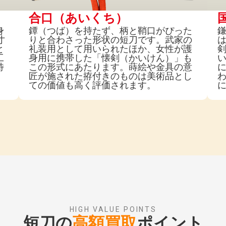
合口（あいくち）
身
鐔（つば）を持たず、柄と鞘口がぴった
寸
りと合わさった形状の短刀です。武家の
と
礼装用として用いられたほか、女性が護
工
身用に携帯した「懐剣（かいけん）」も
特
この形式にあたります。蒔絵や金具の意
匠が施された拵付きのものは美術品とし
ての価値も高く評価されます。
HIGH VALUE POINTS
短刀の
高額買取
ポイント