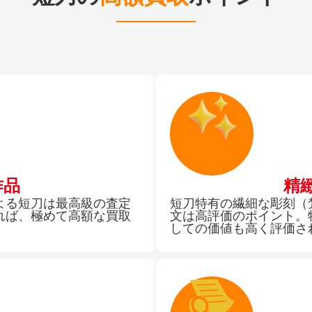
作品
精
よる短刀は最高級の査定
短刀特有の繊細な彫刻（
れば、極めて高額な買取
文は高評価のポイント。
しての価値も高く評価さ