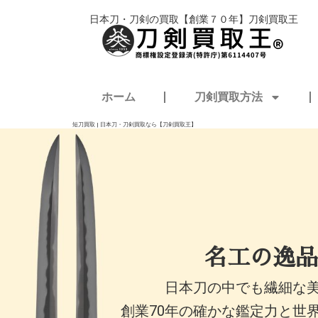
内
日本刀・刀剣の買取【創業７０年】刀剣買取王
容
を
ス
キ
ホーム
刀剣買取方法
ッ
プ
短刀買取 | 日本刀・刀剣買取なら【刀剣買取王】
名工の逸品
日本刀の中でも繊細な
創業70年の確かな鑑定力と世