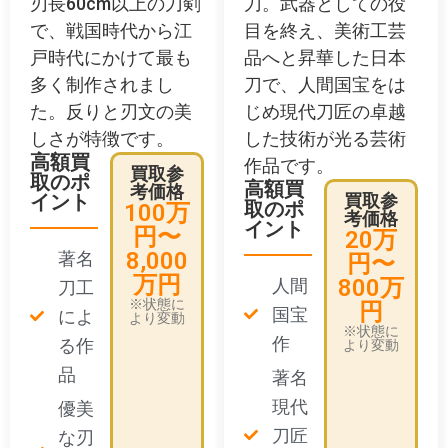
刃長60cm以上の刀剣
刀。武器としての役
で、戦国時代から江
目を終え、美術工芸
戸時代にかけて最も
品へと昇華した日本
多く制作されまし
刀で、人間国宝をは
た。反りと刃文の美
じめ現代刀匠の卓越
しさが特徴です。
した技術が光る芸術
高額買
作品です。
買取参
取のポ
高額買
考価格
イント
買取参
取のポ
100万
考価格
イント
円〜
20万
8,000
著名
円〜
万円
800万
人間
刀工
※状態に
円
国宝
によ
より変動
※状態に
作
る作
より変動
品
著名
現代
優美
刀匠
な刃