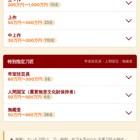
長船重吉
了戒重能
陀羅尼勝家
山浦清麿
桑名勝吉
大慶直胤
★
1,500万円〜6,000万円
★
100万円〜1,500万円
左行弘
平安城光長
肥後大掾兼法
下坂兼先
越前康継(初代)
200万円〜1,000万円
10名
肥後大掾貞国
ソボロ助広
加州景光
信国吉包
宇多国宗
小田原相州康春
★
300万円〜2,000万円
長船盛景
長船盛重
陀羅尼勝国
水心子正秀
桑名勝重
左行秀
★
80万円〜800万円
★
100万円〜1,000万円
加賀四郎光正
長谷部重信
丹後守兼道(初代)
上総介兼重
甚六兼若
和泉守国貞
平安城吉房
島田義助(二代)
上作
小田原相州康国
海部泰吉
栗原信秀
月山貞一
源盛重
長船盛助
粟田口包綱
大和守元平
藤原包永
★
50万円〜300万円
50万円〜300万円
23名
長船重真
達磨重光
大村加卜
肥前吉家
長曽弥興直
長曽弥興久
了戒能秀
石州祥末
加賀四郎正清
千子藤正
伯耆守正幸
固山宗次
大宮師景
長船師実
筑後守包則
越中守包国(初代)
長船重光
左弘安
筑前信国吉包
法哲入道吉武
大和守安定
法城寺正弘
中上作
三条仍久
大石左武永
長船在光
九朗左衛門尉在光
浜部寿格
浜部寿実
次郎太郎直勝
細川正義
30万円〜200万円
110名
海部師久
六郎左衛門尉祐光
仙台包蔵(初代)
河内守包定
左弘行
長船秀光
埋忠吉信
肥前吉信
相州綱家
相州綱善
高麗定家
長船孫右衛門尉清光
南海太郎朝尊
宮本包則
山浦真雄
市毛徳鄰
甚太夫兼若
犬山兼武
青江久次
修理亮盛光
鬼塚吉国
筑前信国吉政
小浜次広
桃川長吉
池田一秀入道龍軒
米沢宝寿
薩州清左
長船幸光
会津兼定
和泉守兼定
運寿是一
手柄山正繁
越前兼植
炭宮兼則
特別指定刀匠
長船盛光
左盛広
帝室技芸員・人間国宝・無鑑査
肥前吉房(初代)
肥前吉貞
小浜宗長
千子村正(三代)
舞鶴友英
長運斎俊一
平高田鎮元
相州広次
逸見義隆
肥前忠吉(六代)
角兵衛兼信
源一郎兼信
青江左衛門尉守次
長船守長
筑前信国吉貞
丹波守吉道(京・初代)
帝室技芸員
千子村重
若狭守氏房
河村寿隆
浜部寿幸
相州広正
日州広実
肥前忠吉(八代)
泰龍斎宗寛
80万円〜300万円
2名
小松兼巻
会津兼定(初代)
越前守弘
長船基光
丹波守吉道(京・二代)
丹波守吉道(大坂・初代)
出雲守氏貞
平安城信国
刈谷寿秀
善定近則
和泉守寛近
相州助広
長運斎綱俊(初代)
高橋長信
奥州兼定
近江大掾兼定
長船師光
長船助吉
伏見丹波吉道
大和守吉道(初代)
人間国宝（重要無形文化財保持者）
相州国次
日州国昌
山浦兼虎
日置兼次
月山貞一(初代)
長船次郎九朗祐定
長船新十朗祐定
勝村徳勝(初代)
鈴木正雄
50万円〜500万円
6名
宮本包則
★
30万円〜150万円
上野守兼定
宗十朗兼先
★
100万円〜300万円
長船助村
伊勢大掾吉広(初代)
源頼貞
井原国重
左兵衛国重
妙一兼先
草野吉明
長船彦左衛門尉祐定
長船与三左衛門尉祐光
水心子正次
城慶子正明
因州兼先
丹後守兼道(二代)
無鑑査
陸奥守大道
土佐守忠吉
宮入昭平(行平)
上野介国広
宇多国久
伯州吉幸
丹波守吉道(京・後代)
50万円〜500万円
38名
高橋貞次
手掻包守
★
200万円〜350万円
水心子正秀(二代・白熊入道)
月山貞吉
★
150万円〜300万円
三品兼光
大和大掾兼広
近江大掾忠吉
近江守忠吉
宇多国守
島田国助
細川義規
加藤義国
斎藤清人
川井久幸
月山貞一(二代)
遠江守兼広
濃州兼元
近江守忠綱
信濃大掾忠国(初代)
隅谷正峯
高橋貞次
宮入昭平(行平)
★
100万円〜200万円
※人間国宝
※人間国宝
奥州軍勝
★
100万円〜200万円
月山(末)
筑前信国義昌
長谷部義重
尾崎源五右衛門助隆
直江助政
★
200万円〜350万円
★
150万円〜300万円
豊後守金高
播磨守金高
播磨大掾忠国
※
掲載している刀匠は、刀・脇指・短刀を手がけた主要刀匠を時代・
肥前忠清