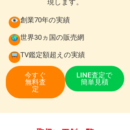
現します。
創業70年の実績
世界30ヵ国の販売網
TV鑑定額超えの実績
今すぐ
LINE査定で
無料査
簡単見積
定