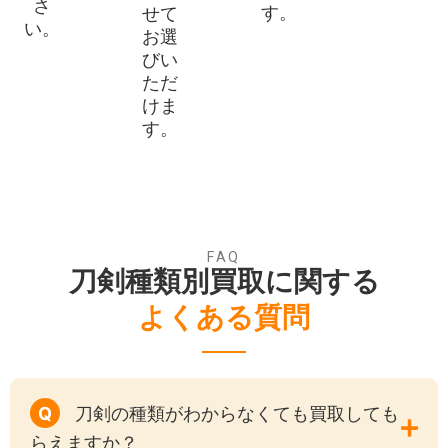
さ
す。
せて
松葉本行
摂津助高
い。
お選
豊後守助宗
摂州助宗
びい
鈴木助政
備前守祐国
ただ
けま
長船河内守祐定
長船大和大掾祐定
す。
長船源左衛門尉祐定
長船宗左衛門尉祐定
FAQ
刀剣種類別買取に関する
よくある質問
Q
刀剣の種類がわからなくても買取しても
らえますか？