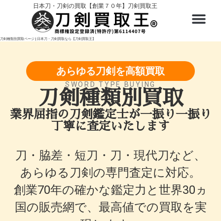
内
日本刀・刀剣の買取【創業７０年】刀剣買取王
容
を
ス
刀剣種類別買取ページ | 日本刀・刀剣買取なら【刀剣買取王】
キ
ッ
あらゆる刀剣を高額買取
プ
SWORD TYPE BUYING
刀剣種類別買取
業界屈指の刀剣鑑定士が一振り一振り
丁寧に査定いたします
刀・脇差・短刀・刀・現代刀など、
あらゆる刀剣の専門査定に対応。
創業70年の確かな鑑定力と世界30ヵ
国の販売網で、最高値での買取を実