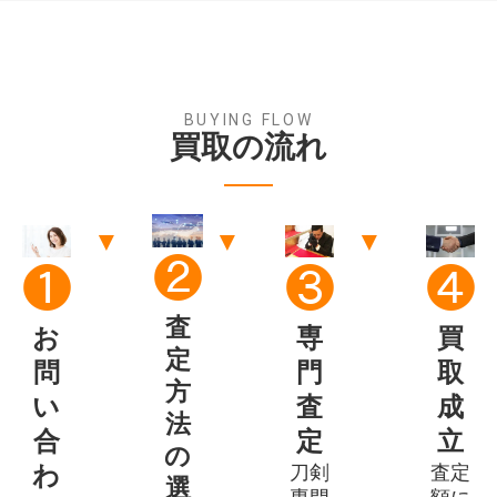
波平安行
越前康継(四代)
五十六代孫祐定
潜竜子祐定
河内守康永
大和守康道
横山祐光
伊勢守祐平
下原康重
備中守康広(初代)
越中守正俊(二代)
平安城正俊
BUYING FLOW
買取の流れ
豊後守正全
薩州正近
肥後守正勝
薩州正良(初代)
伯州弓削正綱
備中大掾正永(三代正広)
▼
▼
▼
大和大掾正則(二代)
薩州正房(二代)
❷
❶
❸
❹
法城寺正照(初代)
千子正重
査
多門兵衛正成
平安城政国
お
専
買
定
二王方清
芸州冬広(初代)
問
門
取
方
武蔵大掾是一(二代)
丹波守照門
い
査
成
法
芸州輝広
加州有平
合
定
立
の
日向大掾貞次
法城寺貞信
わ
刀剣
査定
選
摂州貞国
下坂貞国