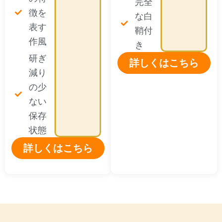
完全
徴を
な白
表す
鞘付
作風
き
研ぎ
詳しくはこちら
減り
の少
ない
保存
状態
詳しくはこちら