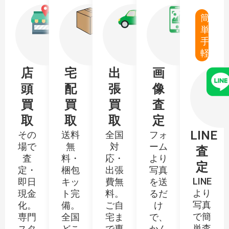
薩州忠清
与太郎為家
河内守国助(初代)
河内守国助(二代)
長船重光
相州広家
宮入小左衛門行平
勝村徳勝(二代)
水戸徳宗
簡
廣木弘邦
★
30万円〜150万円
土佐将監為康
陸奥守為康
★
30万円〜150万円
仙台安倫(初代)
武蔵太郎安国(初代)
単・
五郎左衛門尉広賀
相州広次
仙台源兵衛国包
仙台栄助国包
伝右衛門尉高平
阿波守貴道
大久保和平
吉原義一
★
30万円〜150万円
★
30万円〜150万円
越前康継(二代)
越前康継(三代)
手
駿河守広助
宇多平国
東叡山国吉
予大州国良
軽
肥後大掾種広
陸奥守綱重
尾川兼圀
宗昌親
★
30万円〜150万円
★
30万円〜150万円
武州正慶
大和大掾正則(初代)
長船久光
小田原相州元近
延寿国宗
宮崎国重
近江守綱広
対馬守常光
古川清行
尾川兼國
★
30万円〜150万円
★
30万円〜150万円
店
宅
出
画
伊豆守正房
惣左衛門正房
薬王寺助次
江州助長
肥後国秀
一平安村
下坂継利
近江守継平(二代)
松田次泰
松葉國正
★
30万円〜150万円
★
30万円〜150万円
頭
配
張
像
河内大掾正広
河内守正広
島田助宗(初代)
長船新左衛門尉祐光
波平安明
越前康継(八代)
近江守綱広
三善長道(二代)
久保善博
高見國一
★
30万円〜150万円
★
30万円〜150万円
買
買
買
査
法城寺正弘(二代)
相模守政常(二代)
大石左資永
加賀四郎資正
多田正利
岩井鬼晋麿正俊
三善長道(三代)
大道直房
取
取
取
定
美濃守政常
三善政長(初代)
勝村正勝
森岡正吉
三品直道
河内守永国
LINE
その
送料
全国
フォ
武蔵大掾是一(初代)
福岡石堂是次
細川良助正義(初代)
薩州正良(四代)
場で
無
対
ーム
武蔵守永道
粟田口宗綱
査
播磨守輝広
阿波守在吉
笠間正行
天然子正平
査
料・
応・
より
伊予掾宗次(二代)
上総大掾宗道
定
下坂貞次
加賀守貞則
定・
梱包
出張
写真
細川正守
松村昌直
越前守宗弘
高田統行
LINE
即日
キッ
費無
を送
法城寺貞国
伊賀守金道(初代)
陸奥守将応
羽山円真
より
現金
ト完
料。
るだ
備前守氏房
尾州信屋
和泉守金道(二代)
栄泉来金道
藤枝太郎英義
彦坂紹芳
写真
化。
備。
ご自
け
加州信友
賀州信友
播磨大掾清光
出羽大掾行広(初代)
で簡
専門
全国
宅ま
で、
水生子昭秀
佐々木貞俊
信濃守信吉(初代)
越前守信吉
単査
スタ
どこ
で専
かん