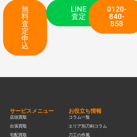
無
LINE
0120-
料
査定
840-
査
858
定
申
込
サービスメニュー
お役立ち情報
店頭買取
コラム一覧
出張買取
エリア別刀剣コラム
宅配買取
刀工の作風