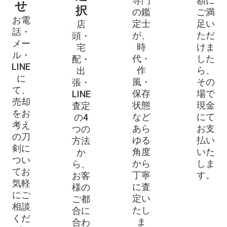
専門
額に
せ
択
の鑑
ご満
高田実行(初代)
伊賀守金道
お電
定士
足い
店
話・
備中守清宣
乞食清光
が、
ただ
頭・
メー
時
けま
宅
長州清重
筒井紀充
ル・
代・
した
配・
高田行長
肥前行清
LINE
作
ら、
出
に
加州行光
出羽大掾行広(初代)
風・
その
張・
て、
保存
場で
LINE
秦光代
賀州光圀
売却
状態
現金
査定
播磨大掾重高(初代)
播磨大掾重高(二代)
をお
など
にて
の4
考え
肥前守鎮忠
肥前守鎮政
あら
お支
つの
の刀
ゆる
払い
方法
美濃守寿命
弘安斎寿命
剣に
角度
いた
か
埋忠七左
伯州三郎兵衛広賀
つい
から
しま
ら、
てお
伯州七郎左衛門尉広賀
肥前広則
丁寧
す。
お客
気軽
に査
様の
伊藤広信
肥前広貞
にご
定い
ご都
信濃守弘包
伯耆守弘隆
相談
たし
合に
くだ
山城守秀辰
金四郎久道
ま
合わ