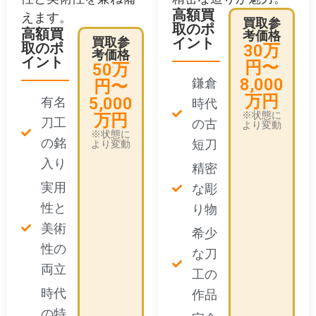
高額買
えます。
買取参
取のポ
高額買
考価格
買取参
イント
取のポ
30万
考価格
イント
円〜
50万
8,000
鎌倉
円〜
万円
5,000
有名
時代
※状態に
万円
刀工
の古
より変動
※状態に
の銘
短刀
より変動
入り
精密
実用
な彫
性と
り物
美術
希少
性の
な刀
両立
工の
時代
作品
の特