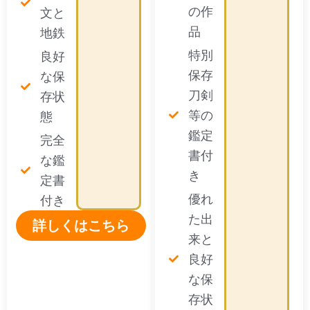
の作
文と
品
地鉄
特別
良好
保存
な保
刀剣
存状
等の
態
鑑定
完全
書付
な鑑
き
定書
優れ
付き
た出
詳しくはこちら
来と
良好
な保
存状