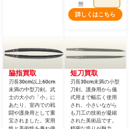
態
詳しくはこちら
脇指買取
短刀買取
刃長30cm以上60cm
刃長30cm未満の小型
未満の中型刀剣。武
刀剣。護身用から儀
士の大小の「小」に
式用まで幅広く使用
あたり、室内での戦
され、小さいながら
闘や護身用として重
も刀工の技術が凝縮
宝されました。実用
された美術品です。
性と美術性を兼ね備
精密な造りが魅力。