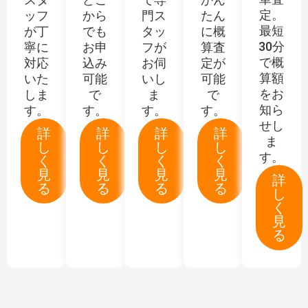
日置出羽守光平
筑前信国重包
久留米清秀
波平行周
定。
ッフ
から
門ス
たん
石見守信仍
呉服山則利
七左衛門重義
南紀重国(二代)
最短
大和介行安
が丁
でも
タッ
水翁子行秀
に概
紀州国勝
源十朗国包
武州繁昌
平安城弘幸
30分
寧に
お申
フが
算査
野州行秀
筑前信国光昌
で概
新藤国義
対応
込み
お伺
山城大掾国次
定が
近江守久道
和泉守盛国
一帯子三秀
筑前信国重包
算額
いた
可能
いし
可能
寿徹国次
越前大掾国次
福岡石堂守次
長船七兵衛祐定
をお
しま
で
ま
で
沢原重胤
白川重秀
肥後守国康(二代)
江戸国正
長船上野大掾祐定
武蔵守兼中
知ら
す。
す。
す。
す。
宮口繁寿
平安城広光
せし
和泉大掾国輝(初代)
法城寺国光
越前兼植
土肥真了
詳
詳
詳
詳
陸奥介弘元
天竜子久一
ま
し
し
し
し
山城大掾国重
水田市兵衛尉国重
八幡山清平
す。
清水久義
氷心子秀世
く
く
く
く
水田茂右衛門国重
水田興五右衛門国重
見
見
見
見
詳
角大八元興
入道松軒元興
る
る
る
る
鬼神丸国重
肥前国広
し
奥元武
青木元長
く
摂州国平
加州国平
見
奥元安
大和守元平(二代)
河内守国英
石見守国助(初代)
る
奥元寛
清心斎盛近
仙台安倫(二代)
波平安周
直江助共
久留米祐利
武蔵太郎安国
一平安在
横山祐包(初代)
吉川祐芳
大和守安定(二代)
一平安貞
横山祐直
横山祐信