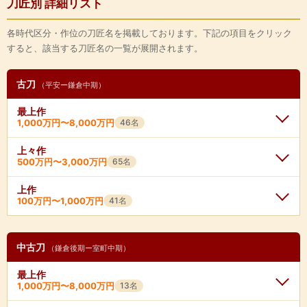
刀匠別 詳細リスト
各時代区分・作位の刀匠名を掲載しております。下記の項目をクリック
すると、該当する刀匠名の一覧が展開されます。
古刀
（平安ー鎌倉中期）
最上作
1,000万円〜8,000万円
46名
上々作
藤四郎吉光
500万円〜3,000万円
65名
三条宗近
★
1,500万円〜8,000万円
★
1,500万円〜8,000万円
大原安綱
上作
粟田口久国
★
1,000万円〜5,000万円
★
2,000万円〜1億円
青江俊次
古備前利恒
100万円〜1,000万円
41名
一文字則宗
古備前友成
古備前友安
古備前近包
★
1,000万円〜6,000万円
★
1,500万円〜8,000万円
九朗左衛門尉一海
一文字家忠
三条近村
千手院力王
三条吉家
相州行光
★
1,000万円〜6,000万円
★
300万円〜3,000万円
中古刀
（鎌倉後期ー室町中期）
一文字家信
筑州入西
青江包次
手掻包永(初代)
粟田口国友
古備前包平
最上作
★
奥州宝寿
600万円〜3,500万円
★
山城了戒
500万円〜3,500万円
長船景秀
一文字吉家
1,000万円〜8,000万円
13名
古備前正恒
粟田口国綱
筑州良西
長船景依
古備前吉包
一文字吉包