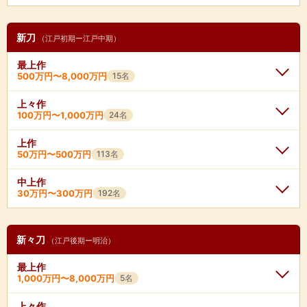
畠田守家
来国行
★
150万円〜1,500万円
★
350万円〜8,000万円
粟田口国光
長船守重
長船基近
★
長船次郎兵衛尉治光
150万円〜800万円
★
千手院道印
30万円〜500万円
★
1,000万円〜3,500万円
関兼基
高天神兼明
長船成家
平長守
山城左衛門尉信国
山城式部丞信国
濃州金重
但州法城寺国光
来孫太郎国俊
吉岡一文字助吉
青江助次
加州家吉
了戒家能
当麻国行
手掻包吉
雲林院包長
★
200万円〜1,500万円
青江正恒
大原有綱
相州綱広
孫六兼元(二代)
★
300万円〜5,000万円
吉井永則
若州宗長
新刀
延寿国時
延寿国友
（江戸初期ー江戸中期）
長船長重
長船兼重
一文字助守
加州家次
雲州家貞
手掻包真
志賀関兼延
豊後定慶
豊後定秀
長船修理亮勝光
長船左衛門尉則光
古備前助包
吉井則綱
五郎左衛門尉則光
延寿国吉
来国長
古備前遠近
★
500万円〜1,500万円
左吉弘
高田友行
最上作
長船十朗左衛門尉春光
★
菊地治国
500万円〜1,800万円
高天神兼明
関兼定(初代)
片山真利
古備前真恒
500万円〜8,000万円
15名
長船法光
豊前信国
長谷部国信
延寿国泰
賀州真景
相州広光
古備前助秀
藤島友重
岐阜具衝
関兼元(初代)
鞍馬関吉次
長船真長
畠田真守
青江守次
★
200万円〜1,000万円
了戒信光
宇多国次
★
200万円〜1,000万円
越前国行
延寿国資
上々作
相州秋広
月山近則
下原周重
長曽弥興里
三条吉則
島田義助(初代)
美作実経
筑州西蓮
100万円〜1,000万円
24名
埋忠明寿
★
600万円〜2,500万円
簀戸国次
千手院国長
一文字則包
★
1,000万円〜5,000万円
波平安行
長船右衛門尉康光
青江恒次
★
200万円〜800万円
南都包貞
南都包真
★
300万円〜1,000万円
長船賀光
雲州忠貞
古備前義憲
千手院行信
宇多国長
豊州国宗
信濃守国広
上作
三原正家
山村正信
野田繁慶
近江守助直
大隅掾正弘
★
150万円〜2,000万円
手掻包元
関兼友
一文字宗吉
一文字助房
50万円〜500万円
113名
★
350万円〜2,500万円
彦兵衛尉忠光(初代)
九朗左衛門尉忠光
一文字行国
古備前行秀
千代鶴国安
宇多国房
★
達磨正光
300万円〜1,000万円
★
三原正広
300万円〜1,000万円
山城守国包
東山美平
関兼音
善定兼吉
肥前忠吉(初代)
長船修理亮忠光
長船経家
中堂来光包
千手院重村
越前守助広
中上作
★
150万円〜2,000万円
長船康永
了戒正能
番鍛冶吉房
一文字吉平
長船政光
長船将長
佐々木一峯(初代)
★
佐々木一峯(二代)
150万円〜1,500万円
水田大与五国重
多々良長幸
30万円〜300万円
192名
善定兼谷
関兼常
相州綱宗
相州綱広(初代)
★
300万円〜2,000万円
★
300万円〜2,000万円
千手院重弘
古備前助友
長州顕国(二代)
石州貞末
長州顕国(初代)
保昌貞興
南紀重国(初代)
北窓治国
坂東太郎卜伝
埋忠重義
肥後守輝広
井上真改
★
350万円〜2,000万円
関兼綱(初代)
赤坂兼氏
綾小路定利
相州綱広(三代)
長船貫光
一文字助包
一文字助吉
★
80万円〜600万円
粟田口有国
★
500万円〜1,500万円
入鹿実綱
二王清景
加州吉兵衛尉家忠
加州家重(初代)
中青江貞次
石州貞綱
山城守歳長
伊予大掾勝国
★
200万円〜1,000万円
越後守国儔
近江大掾忠広
関兼国
関兼定(三代)
新々刀
桃川続吉
平高田長盛
山城大掾国包
（江戸後期ー明治）
一平安代
★
50万円〜800万円
★
100万円〜1,000万円
一文字助成
一文字助村
二王清永
大村光世
加州家広
加州家平(初代)
古宇多貞宗
保昌貞真
仙台包吉(初代)
左陸奥包保
出羽大掾国路
小笠原長旨
関兼定
蜂屋兼貞
次郎左衛門尉永光
長船法光
長曽弥興正
一文字助則
一文字助重
最上作
主水正正清
小反光重
小反光弘
★
100万円〜800万円
高田友行(初代)
金沢友重
保昌貞清
吉井真則
右陸奥包保
越後守包貞
★
300万円〜1,000万円
相模守政常(初代)
坂倉言之進照包
1,000万円〜8,000万円
5名
関兼光
関兼久
大石左教永
浅古当麻信長
一文字助久
長船光守
長船重家
陸奥守歳長
平安城具衝
二王清綱
長州行観
又助兼若
四郎右衛門尉兼若
陸奥守忠吉
堀川国安
★
100万円〜1,500万円
★
80万円〜1,000万円
一竿子忠綱
越中守正俊(初代)
関兼元(三代)
関兼元(後代)
手掻包清
山田関延次
上々作