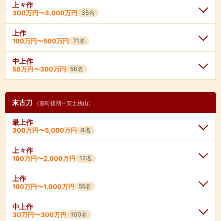
★
1,000万円〜3,500万円
★
1,000万円〜5,000万円
上々作
長船景安
進士三郎景政
彦四郎貞宗
一文字吉宗
一文字吉房
300万円〜3,000万円
35名
五郎入道正宗
★
1,500万円〜1億円
古備前助平
古備前高平
★
300万円〜2,500万円
一文字吉元
和州仲真
★
500万円〜3,500万円
★
500万円〜3,000万円
一文字吉用
大原為吉
郷義弘
上作
来国俊
★
1,000万円〜8,000万円
★
250万円〜3,500万円
大和志津包氏
保昌貞吉
左兵衛尉長則
鵜飼雲生
一文字助宗
100万円〜500万円
71名
青江為次
一文字為清
備前光忠
★
500万円〜6,000万円
左兵衛尉景光
★
500万円〜2,500万円
越中則重
長州左安吉
★
250万円〜5,000万円
吉岡一文字助光
尻懸則長
長船信光
★
250万円〜5,000万円
古備前恒遠
古備前恒清
中上作
藤源次助真
法華一乗
片山家次
正中一文字吉氏
吉岡一文字助義
長船長光
★
500万円〜8,000万円
50万円〜300万円
56名
青江延次
延寿国村
志津三郎兼氏
青江次家
古備前成包
★
300万円〜3,500万円
筑州左文字
古宇多友則
★
遠州友安
150万円〜1,500万円
山城信国(初代)
当麻友清
粟田口国家
来国真
★
350万円〜3,500万円
古備前信房
一文字成宗
左近将監長光
※在銘なら1500万円〜3500万円
大原真守
★
300万円〜2,000万円
小反家守
長船家助
当麻友光
甘呂俊長
★
500万円〜2,500万円
長船近景
長船倫光
長船安清
青江康次
末古刀
一文字宗忠
古備前宗安
新藤次郎国広
（室町後期ー安土桃山）
長船兼光
★
150万円〜800万円
奥州宝寿
古宇多友次
来倫国
濃州外藤
一文字信房
★
300万円〜1,500万円
当麻有利
長谷部国重
豊後行平
長船是介
奥州有正
★
500万円〜2,000万円
一文字則包
★
500万円〜2,500万円
最上作
鵜飼雲次
藤島友重
小反利光
手掻包吉
直江志津兼俊
長船長義
★
来国光
300万円〜1,000万円
★
600万円〜2,500万円
★
100万円〜3,500万円
当麻次有
長船元重
300万円〜5,000万円
8名
千手院定重
一文字貞真
粟田口国吉
新藤五国光
手掻包俊
手掻包次
直江志津兼次
因州景長
一文字則房
一文字信包
来国次
★
100万円〜1,000万円
★
石州直綱
600万円〜2,500万円
★
左吉貞
350万円〜3,000万円
山内真国
青江行次
上々作
手掻包真
和泉守兼定(之定)
手掻包行
次郎左衛門尉勝光
吉井景則
長船景真
一文字信正
一文字延房
100万円〜2,000万円
12名
備前三郎国宗
粟田口国安
左国弘
青江大隅権介貞次
波平行安
伸士太郎行秀
★
100万円〜2,000万円
★
120万円〜1,000万円
★
250万円〜1,500万円
★
500万円〜3,500万円
関兼国
三原兼安
長船義景
油小路忠吉
竜門延吉
金王丸国吉
長船守忠
中青江次直
一文字重久
筑州実阿
与三左衛門尉祐定
上作
長船右京亮勝光
青江貞次
長船左京進宗光
五条兼永
与三左衛門尉祐定(二代)
★
350万円〜1,500万円
★
500万円〜3,500万円
因州景長
吉井吉則
100万円〜1,000万円
55名
★
120万円〜2,000万円
★
120万円〜1,000万円
青江左兵衛尉直次
菅原長吉
粟田口国延
備前四郎国安
中青江次吉
千手院義弘
青江弘恒
青江弘次
粟田口国清
赤松政則
粟田口則国
五郎左衛門尉清光
長船義清
了戒能定
千子村正
孫六兼元
★
500万円〜3,000万円
★
100万円〜800万円
桃川長吉
秦長義
備前次郎国貞
備前国真
筑州貞吉
長船義光
中上作
★
500万円〜2,500万円
★
350万円〜2,500万円
青江秀次
了戒久信
加州家永
大石左家永
千子正重
長船源兵衛尉祐定
30万円〜300万円
100名
長船恒弘
長船経家
長船彦兵衛祐定
平安城長吉(初代)
長船長守
鵜飼雲重
古備前正恒
直江志津兼友
青江右衛門尉吉次