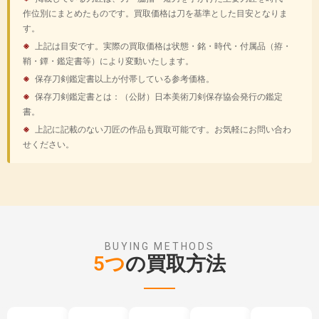
天田昭次
大隅俊平
★
150万円〜250万円
★
80万円〜150万円
波平安吉
下原藤右衛門尉康重
中山一貫斎義弘
震鱗子克一
横山祐永
月山貞一(二代)
隅谷正峯
※人間国宝
※人間国宝
作位別にまとめたものです。買取価格は刀を基準とした目安となりま
賀州景平
阿州髪継
和泉守忠重
理兵衛尉為家
★
100万円〜200万円
★
100万円〜200万円
下原与五郎康重
千子正家
駒井慶任
す。
細川忠義
清水岩捲
出雲髪吉武
右作宗栄
伊勢大掾綱広
今泉俊光
川島忠善(二代)
★
20万円〜70万円
★
20万円〜70万円
※
上記は目安です。実際の買取価格は状態・銘・時代・付属品（拵・
坂倉関正利
坂倉関正吉
黒田鷹諶
堀井胤吉
法城寺吉次
鞘・鐔・鑑定書等）により変動いたします。
筑前信国吉次
対馬守常光
近江守継平(初代)
天田昭次
大隅俊平
※人間国宝
※人間国宝
末三原正宗
月山正信
堀井胤明
心慶胤光
※
保存刀剣鑑定書以上が付帯している参考価格。
★
150万円〜250万円
★
80万円〜150万円
播磨守吉成
大和大掾吉信
聾長綱
小笠原長宗
月山昌利
長州顕国
長運斎綱俊(二代)
米沢綱倫
※
保存刀剣鑑定書とは：（公財）日本美術刀剣保存協会発行の鑑定
酒井一貫斎繁正(繁政)
上野守吉国
上野介吉正
遠藤光起
★
20万円〜70万円
会津長国
三善長道(初代)
書。
★
20万円〜70万円
了戒定能
甲州真屋
赤間綱信
加藤綱英
丹波守吉房
武蔵丸吉英
※
上記に記載のない刀匠の作品も買取可能です。お気軽にお問い合わ
備前守氏房
備後守氏房
法華三郎信房(八代)
日州実忠
入鹿実次
相州綱広(十三代)
近江守継平(三代)
八鍬靖武
★
20万円〜70万円
せください。
★
20万円〜70万円
丹波守吉道(京・二代)
丹波守吉道(大坂・二代)
備前守氏房
伯耆守信高(初代)
大石左
末二王清綱
近江守継平(四代)
棟梁長道
吉原國家(二代)
大和守吉道(二代)
伊勢大掾吉広(二代)
伯耆守信高(二代)
三河守陳直
吉原義人
★
100万円〜300万円
加州清光
長船与三左衛門尉清光
弥門直勝
柳川直安
★
50万円〜150万円
不動義
越前義植
和泉守国虎
源次郎国包
波平行安
月山貞利
加州行光
谷川盛吉
★
20万円〜150万円
★
20万円〜100万円
左兵衛介直道
荘司直秀
豊後守義国
島田義助
平安城国武
肥後守国康(初代)
尾道光重
上林恒平
薬師堂通吉
山口清房
★
20万円〜100万円
★
20万円〜100万円
御勝山永貞
周防永弘
陸奥守大道
信濃守大道
法城寺国正
伊勢守国輝
BUYING METHODS
薩州重治
河内國平
隅州重吉
大野義光
★
20万円〜100万円
★
150万円〜300万円
固山宗俊
久保田宗明
5つ
の買取方法
雲州大明京
信濃大掾忠国(二代)
山城守国清(初代)
山城守国清(二代)
薩州重武
高橋次平
薩州重国
宗勉
★
20万円〜100万円
★
30万円〜150万円
精壮斎宗有
固山宗平
信濃大掾忠国(三代)
播磨守忠国
堀川国幸
水田三郎兵衛尉国重
城州重並
三上貞直
平安城重泰
宮入法廣
★
20万円〜100万円
★
30万円〜150万円
手柄山氏繁
運寿信一
肥前忠国(三代)
下総大掾忠清
水田市蔵国重
薩摩国平
隅州重鑑
榎本貞吉
辰房重貞
瀬戸吉廣
★
30万円〜150万円
★
30万円〜150万円
橘信連
赤穂則之