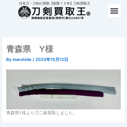
内
日本刀・刀剣の買取【創業７０年】刀剣買取王
容
を
ス
キ
ッ
プ
青森県 Y様
By
maruhide
/
2023年10月12日
青森県Y様より刀二振買取しました。