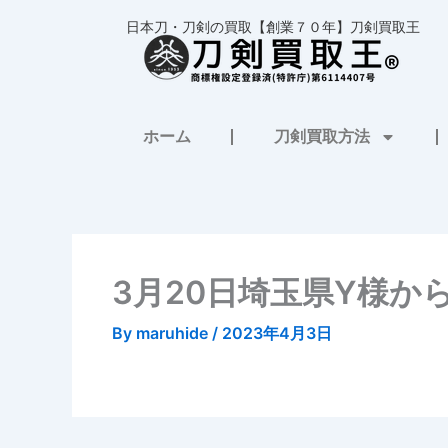
内
日本刀・刀剣の買取【創業７０年】刀剣買取王
容
を
ス
キ
ホーム
刀剣買取方法
ッ
プ
3月20日埼玉県Y様か
By
maruhide
/
2023年4月3日