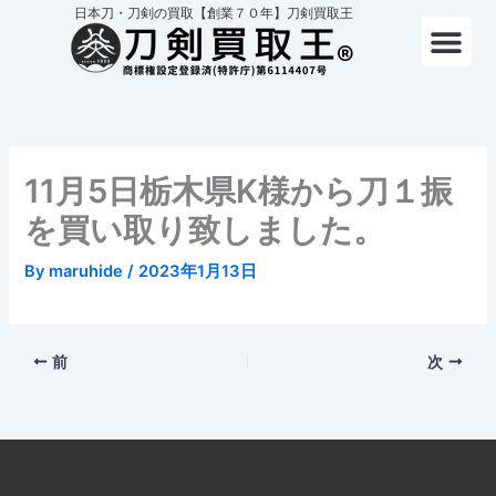
内
日本刀・刀剣の買取【創業７０年】刀剣買取王
容
を
ス
キ
ッ
プ
11月5日栃木県K様から刀１振
を買い取り致しました。
By
maruhide
/
2023年1月13日
前
次