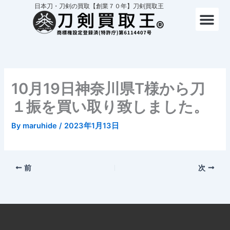
内
日本刀・刀剣の買取【創業７０年】刀剣買取王
容
を
ス
キ
ッ
プ
10月19日神奈川県T様から刀
１振を買い取り致しました。
By
maruhide
/
2023年1月13日
前
次