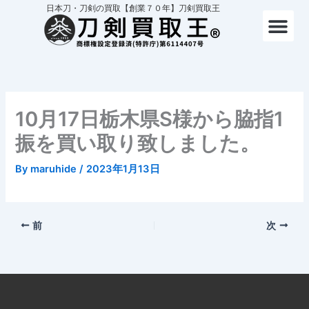
内
日本刀・刀剣の買取【創業７０年】刀剣買取王
容
を
ス
キ
ッ
プ
10月17日栃木県S様から脇指1
振を買い取り致しました。
By
maruhide
/
2023年1月13日
前
次