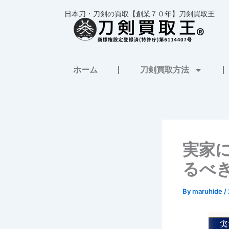
内
日本刀・刀剣の買取【創業７０年】刀剣買取王
容
を
ス
キ
ホーム
刀剣買取方法
ッ
プ
実家
るべ
By
maruhide
/