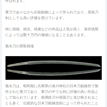
呼ばれます。
軍刀でありながら伝統鍛錬によって作られており、美術刀
剣としても高い評価を受けています。
特に靖徳、靖光、靖廣などの作品は人気が高く、保存状態
によっては数十万円の価値になることもあります。
菊水刀の買取相場
菊水刀は、昭和期に兵庫県の湊川神社の日本刀鍛錬所で製
作された軍刀であり、軍刀の中でも特に評価の高い作品と
して知られています。南満鉄刀や靖国刀と並び称されるこ
とも多く、伝統的な日本刀鍛錬技術によって作られたこと