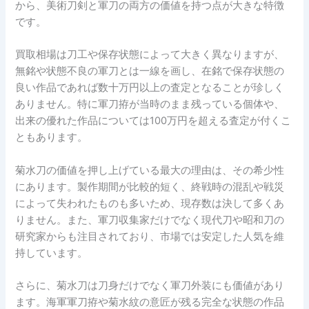
から、美術刀剣と軍刀の両方の価値を持つ点が大きな特徴
です。
買取相場は刀工や保存状態によって大きく異なりますが、
無銘や状態不良の軍刀とは一線を画し、在銘で保存状態の
良い作品であれば数十万円以上の査定となることが珍しく
ありません。特に軍刀拵が当時のまま残っている個体や、
出来の優れた作品については100万円を超える査定が付くこ
ともあります。
菊水刀の価値を押し上げている最大の理由は、その希少性
にあります。製作期間が比較的短く、終戦時の混乱や戦災
によって失われたものも多いため、現存数は決して多くあ
りません。また、軍刀収集家だけでなく現代刀や昭和刀の
研究家からも注目されており、市場では安定した人気を維
持しています。
さらに、菊水刀は刀身だけでなく軍刀外装にも価値があり
ます。海軍軍刀拵や菊水紋の意匠が残る完全な状態の作品