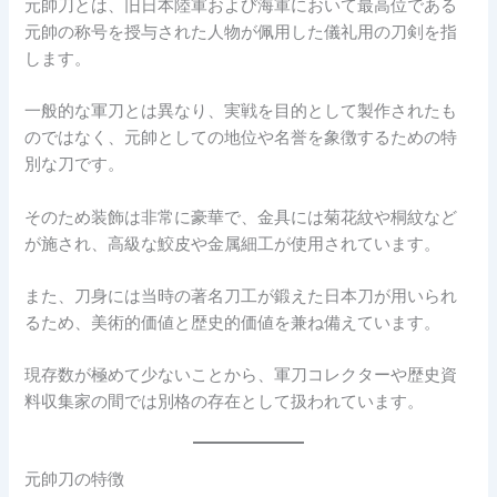
元帥刀とは、旧日本陸軍および海軍において最高位である
元帥の称号を授与された人物が佩用した儀礼用の刀剣を指
します。
一般的な軍刀とは異なり、実戦を目的として製作されたも
のではなく、元帥としての地位や名誉を象徴するための特
別な刀です。
そのため装飾は非常に豪華で、金具には菊花紋や桐紋など
が施され、高級な鮫皮や金属細工が使用されています。
また、刀身には当時の著名刀工が鍛えた日本刀が用いられ
るため、美術的価値と歴史的価値を兼ね備えています。
現存数が極めて少ないことから、軍刀コレクターや歴史資
料収集家の間では別格の存在として扱われています。
元帥刀の特徴