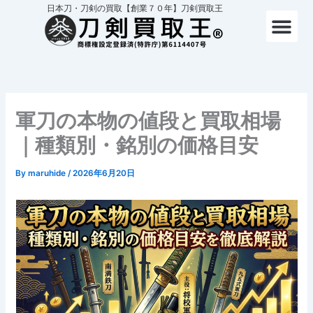
内
日本刀・刀剣の買取【創業７０年】刀剣買取王
容
を
ス
キ
ッ
プ
軍刀の本物の値段と買取相場
｜種類別・銘別の価格目安
By
maruhide
/
2026年6月20日